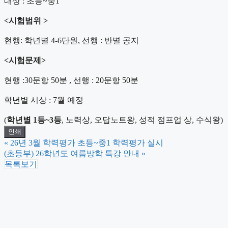
대상 : 초등~중1
특강 신청
문자수신등록
<시험범위 >
현행: 학년별 4-6단원, 선행 : 반별 공지
<시험문제>
현행 :30문항 50분 , 선행 : 20문항 50분
학년별 시상 : 7월 예정
(
학년별 1등~3등
, 노력상, 오답노트왕, 성적 점프업 상, 수식왕)
인쇄
«
26년 3월 학력평가 초등~중1 학력평가 실시
(초등부) 26학년도 여름방학 특강 안내
»
목록보기