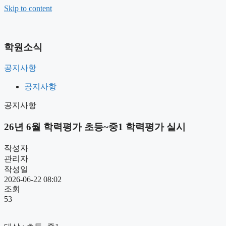
Skip to content
원장인사말
학원소식
학원전경
오시는길
공지사항
초등부 안내
공지사항
중등부 안내
고등부 안내
공지사항
초등부 시간표
26년 6월 학력평가 초등~중1 학력평가 실시
중등부 시간표
고등부 시간표
작성자
관리자
초등부 입학절차
작성일
중등부 입학절차
2026-06-22 08:02
고등부 입학절차
조회
53
설명회 신청