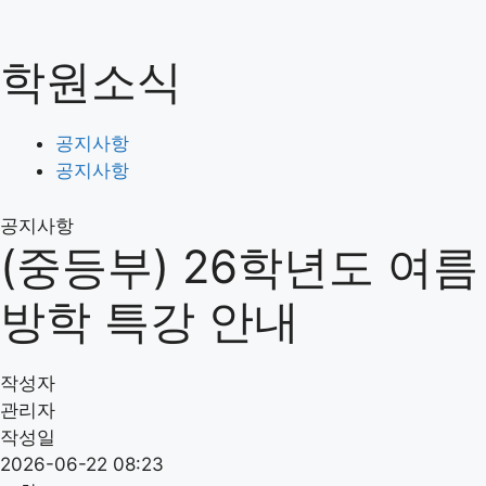
Skip
to
학원소식
content
원장인사말
학원전경
오시는길
공지사항
공지사항
초등부 안내
중등부 안내
공지사항
고등부 안내
(중등부) 26학년도 여름
초등부 시간표
방학 특강 안내
중등부 시간표
고등부 시간표
작성자
초등부 입학절차
관리자
중등부 입학절차
작성일
고등부 입학절차
2026-06-22 08:23